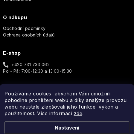
Cosmos
&
Co.
Pro
Basic
O nákupu
ženy
Au
Lait
Q+A
Obchodní podmínky
Well-
Unisex
Ochrana osobních údajů
being
Thistle
Elegance
Real
&
-
Shaving
Doplňky
Black
Porcelain
E-shop
Dotek
Co.
Pepper
luxusu
v
+420 731 733 062
Cheerful
Reluz
každé
Po - Pá: 7:00-12:30 a 13:00-15:30
Sea
kapce
Kelp
Garden
ROOT
Aromas
PERFECT
Artesanales
Golden
Používáme cookies, abychom Vám umožnili
Wild
de
girl
Spojte se s námi
Aromatic
Heather
pohodlné prohlížení webu a díky analýze provozu
Elements
Antigua
-
Candle
ROURA
webu neustále zlepšovali jeho funkce, výkon a
Každá
použitelnost. Více informací
zde
.
kapka
Oakmoss
Modern
Tropical
Arabian
rozzáří
Scandinavian
Classics
Fruits
Nights
Vaši
Biolabs
Nastavení
Honey
auru