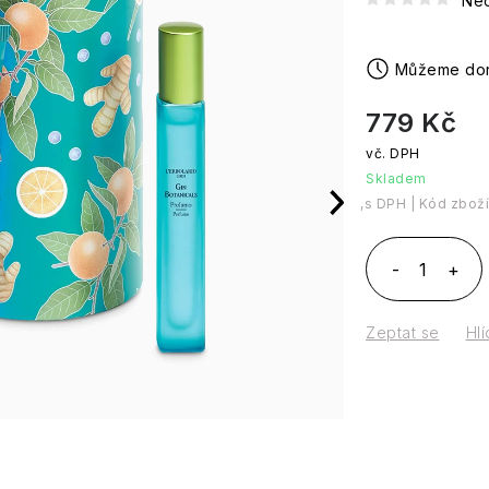
Ne
779 Kč
Skladem
Měrná cena:
Kód zboží
Zeptat se
Hlí