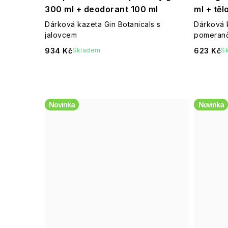
300 ml + deodorant 100 ml
ml + tě
Dárková kazeta Gin Botanicals s
Dárková k
jalovcem
pomeran
934 Kč
623 Kč
Skladem
S
Novinka
Novinka