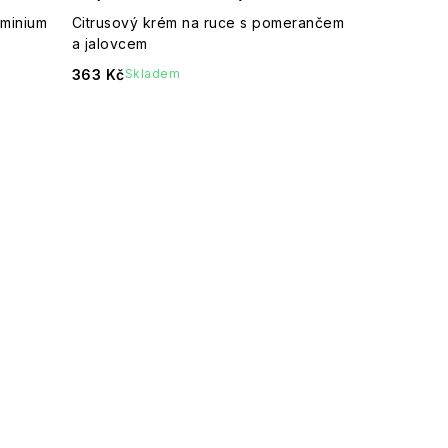
uminium
Citrusový krém na ruce s pomerančem
a jalovcem
363 Kč
Skladem