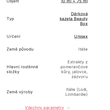
Objem
10 ml + 75 ml
Dárková
Typ
kazeta Beauty
Box
Určení
Unisex
Země původu
Itálie
Extrakty z
Hlavní rostlinné
pomerančové
složky
kůry, jalovce,
zázvoru
Itálie (Lodi,
Země výroby
Lombardie)
Všechny parametry