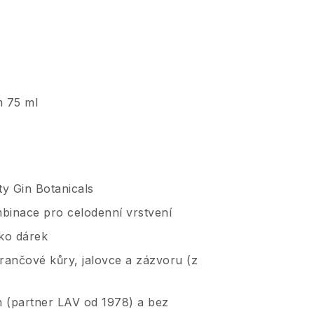
m 75 ml
y Gin Botanicals
binace pro celodenní vrstvení
ko dárek
erančové kůry, jalovce a zázvoru (z
h (partner LAV od 1978) a bez