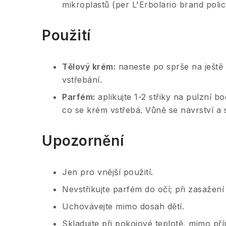
mikroplastů (per L'Erbolario brand polic
Použití
Tělový krém:
naneste po sprše na ještě
vstřebání.
Parfém:
aplikujte 1-2 střiky na pulzní bo
co se krém vstřebá. Vůně se navrství a 
Upozornění
Jen pro vnější použití.
Nevstřikujte parfém do očí; při zasažen
Uchovávejte mimo dosah dětí.
Skladujte při pokojové teplotě, mimo pří