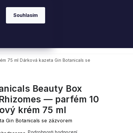
Souhlasím
 kosmetika
Interiérové vůně
Parfémy
Ple
rém 75 ml
Dárková kazeta Gin Botanicals se
anicals Beauty Box
 Rhizomes — parfém 10
lový krém 75 ml
ta Gin Botanicals se zázvorem
Podrobnosti hodnocení