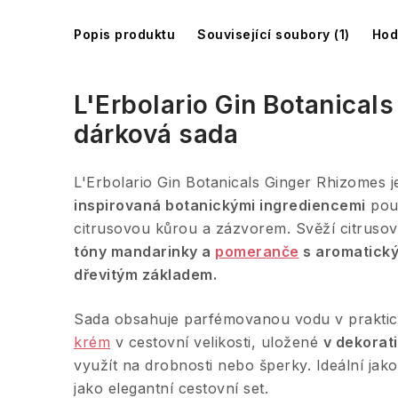
Popis produktu
Související soubory (1)
Hod
L'Erbolario Gin Botanical
dárková sada
L'Erbolario Gin Botanicals Ginger Rhizomes j
inspirovaná botanickými ingrediencemi
použ
citrusovou kůrou a zázvorem. Svěží citruso
tóny mandarinky a
pomeranče
s aromatick
dřevitým základem.
Sada obsahuje parfémovanou vodu v prakti
krém
v cestovní velikosti, uložené
v dekorat
využít na drobnosti nebo šperky. Ideální jak
jako elegantní cestovní set.