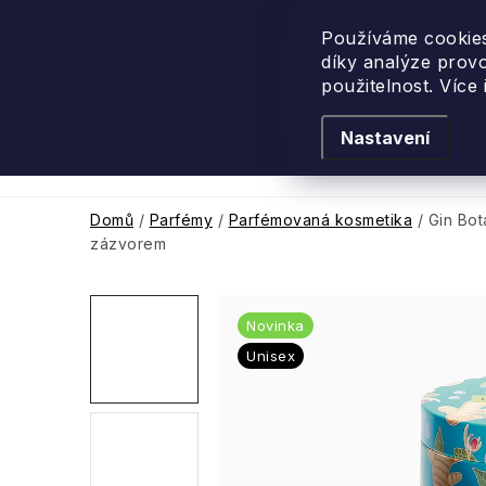
Přejít
na
Používáme cookies
díky analýze prov
obsah
použitelnost. Více
Nastavení
Levandulové léto
Podle vůně
Novi
Domů
/
Parfémy
/
Parfémovaná kosmetika
/
Gin Bot
zázvorem
Novinka
Unisex