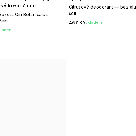
lový krém 75 ml
Citrusový deodorant — bez al
solí
azeta Gin Botanicals s
čem
467 Kč
Skladem
kladem