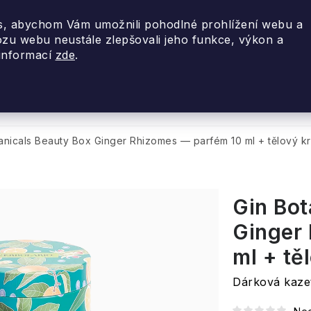
, abychom Vám umožnili pohodlné prohlížení webu a
ozu webu neustále zlepšovali jeho funkce, výkon a
 informací
zde
.
nky 2026
Akce
Designové dárky
Cestovní
anicals Beauty Box Ginger Rhizomes — parfém 10 ml + tělový k
Gin Bot
Ginger
ml + tě
Dárková kaze