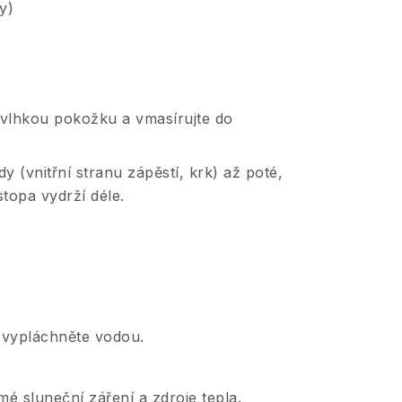
y)
 vlhkou pokožku a vmasírujte do
dy (vnitřní stranu zápěstí, krk) až poté,
stopa vydrží déle.
í vypláchněte vodou.
mé sluneční záření a zdroje tepla.