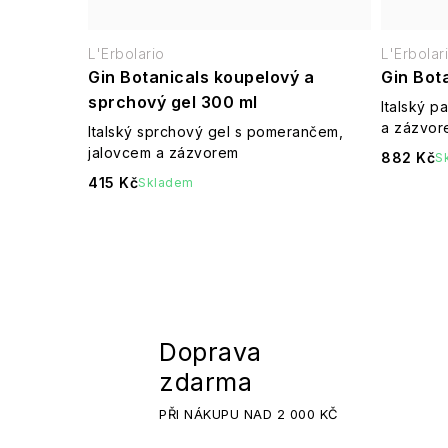
L'Erbolario
L'Erbolar
Gin Botanicals koupelový a
Gin Bot
sprchový gel 300 ml
Italský 
a zázvor
Italský sprchový gel s pomerančem,
jalovcem a zázvorem
882 Kč
S
415 Kč
Skladem
Doprava
zdarma
PŘI NÁKUPU NAD 2 000 KČ