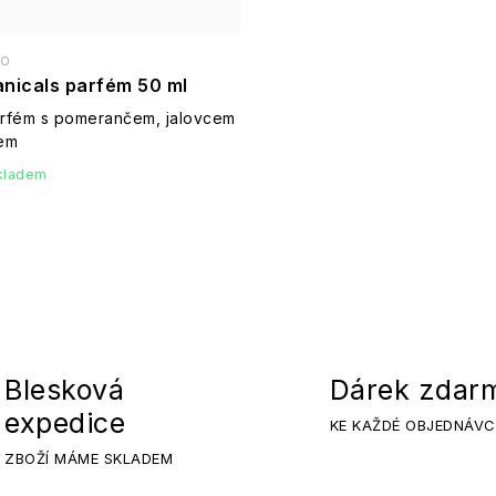
io
anicals parfém 50 ml
parfém s pomerančem, jalovcem
em
kladem
Blesková
Dárek zdar
expedice
KE KAŽDÉ OBJEDNÁVC
ZBOŽÍ MÁME SKLADEM