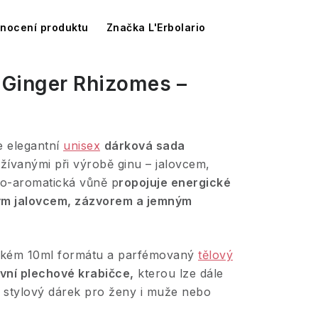
nocení produktu
Značka L'Erbolario
s Ginger Rhizomes –
e elegantní
unisex
dárková sada
ívanými při výrobě ginu – jalovcem,
vo-aromatická vůně p
ropojuje energické
ým jalovcem, zázvorem a jemným
ckém 10ml formátu a parfémovaný
tělový
ivní plechové krabičce,
kterou lze dále
o stylový dárek pro ženy i muže nebo