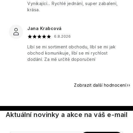
Tělové
Vynikající... Rychlé jednání, super zabalení,
Toaletní
Once
Tělové
mlhy
a
krása.
Upon
Dárkové
mlhy
parfémované
a
sady
a
vody
Fragrance
Vlasová
spreje
PÉČE
Jana Krabcová
péče
O
Bytové
PLEŤ
Paris
6.8.2026
Dárkové
vůně
Bleu
Aleppo
sady
Líbí se mi sortiment obchodu, líbí se mi jak
mýdla
PÉČE
obchod komunikuje, líbí se mi rychlost
Péče
O
Percy
dodání. Za mě určitě doporučení
Ostatní
o
TĚLO
Nobleman
Ostatní
tělo
Hydratace
Pernici
Vánoce
Zobrazit další hodnocení
Vrásky
Plantes
et
Icons
Parfums
Rozjasnění
de
Aktuální novinky a akce na váš e-mail
Provence
Luxury
Pro
muže
Pomp