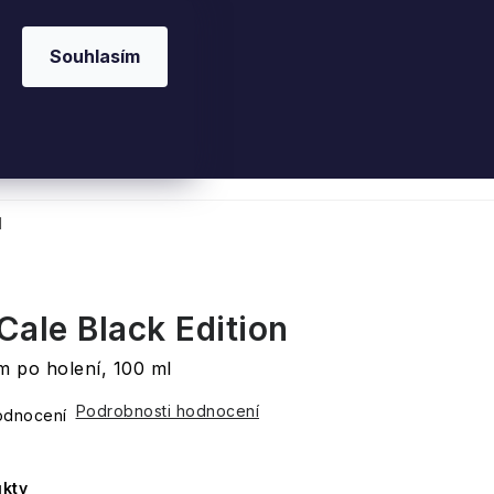
Souhlasím
 kosmetika
Interiérové vůně
Parfémy
Ple
l
Cale Black Edition
 po holení, 100 ml
Podrobnosti hodnocení
odnocení
kty