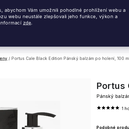
, abychom Vám umožnili pohodlné prohlížení webu a
ozu webu neustále zlepšovali jeho funkce, výkon a
 informací
zde
.
nky 2026
Akce
Designové dárky
Cestovní
beny
/
Portus Cale Black Edition
Pánský balzám po holení, 100 m
Portus 
Pánský balzám
1 h
Podobné produ