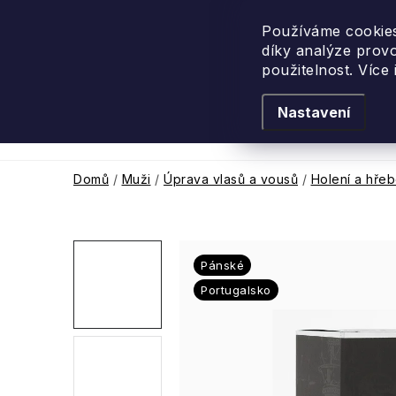
Přejít
na
Používáme cookies
díky analýze prov
obsah
použitelnost. Více
Nastavení
Levandulové léto
Podle vůně
Novi
Domů
/
Muži
/
Úprava vlasů a vousů
/
Holení a hře
Pánské
Portugalsko