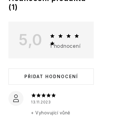
(1)
ý
p
i
5,0
s
1 hodnocení
h
o
d
PŘIDAT HODNOCENÍ
n
o
c
13.11.2023
e
+ Vyhovující vůně
n
í