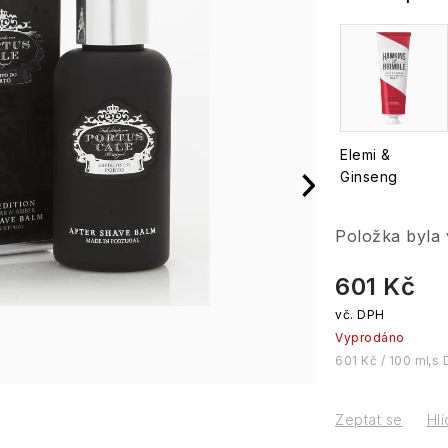
Elemi &
Ginseng
Položka byla
601 Kč
Vyprodáno
Měrná cena:
601 Kč / 100 ml
Zeptat se
Hlí