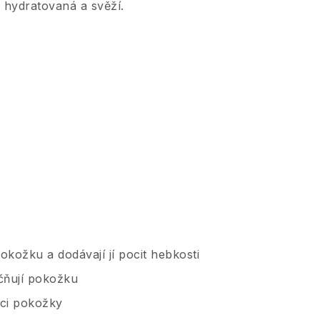
 hydratovaná a svěží.
pokožku a dodávají jí pocit hebkosti
áčňují pokožku
aci pokožky