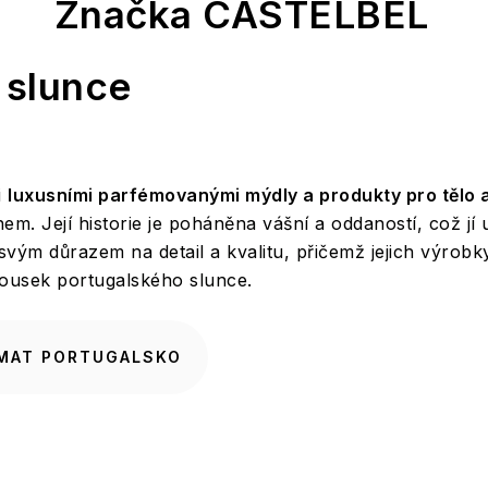
Značka CASTELBEL
 slunce
i
luxusními parfémovanými mýdly a produkty pro tělo
em. Její historie je poháněna vášní a oddaností, což j
svým důrazem na detail a kvalitu, přičemž jejich výrobk
 kousek portugalského slunce.
MAT PORTUGALSKO