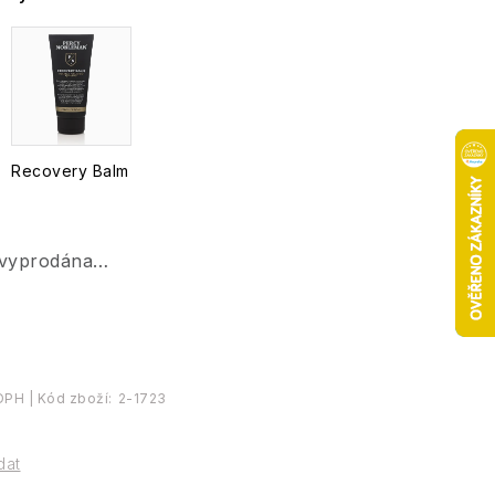
Recovery Balm
 vyprodána…
Kód zboží:
2-1723
dat