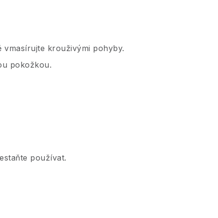
ně vmasírujte krouživými pohyby.
ou pokožkou.
estaňte používat.