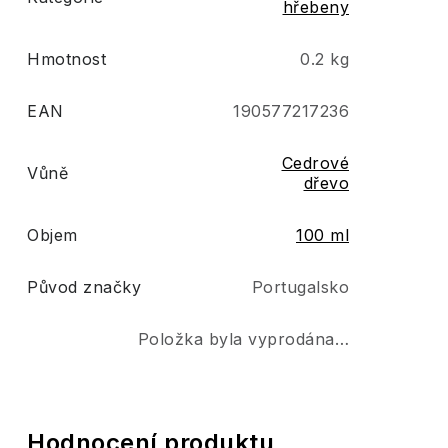
hřebeny
Hmotnost
0.2 kg
EAN
190577217236
Cedrové
Vůně
dřevo
Objem
100 ml
Původ značky
Portugalsko
Položka byla vyprodána…
V
Hodnocení produktu