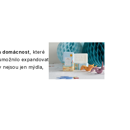
 a domácnost
, které
í umožnilo expandovat
y nejsou jen mýdla,