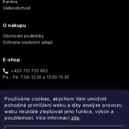
Kariéra
Sexy
Deodoranty
Monet
MR.
Tajemství
Boy
Velkoobchod
jasmínu
Tělové
Toaletní
Once
Tělové
mlhy
a
O nákupu
Upon
Dárkové
mlhy
parfémované
a
sady
a
vody
Obchodní podmínky
Fragrance
Vlasová
spreje
PÉČE
Ochrana osobních údajů
péče
O
Bytové
PLEŤ
Paris
Dárkové
vůně
Bleu
Aleppo
sady
E-shop
mýdla
PÉČE
Péče
O
+420 731 733 062
Percy
Ostatní
o
TĚLO
Nobleman
Po - Pá: 7:00-12:30 a 13:00-15:30
Ostatní
tělo
Hydratace
Pernici
Vánoce
Používáme cookies, abychom Vám umožnili
Spojte se s námi
pohodlné prohlížení webu a díky analýze provozu
Vrásky
Plantes
webu neustále zlepšovali jeho funkce, výkon a
et
Icons
Parfums
použitelnost. Více informací
zde
.
Rozjasnění
de
Provence