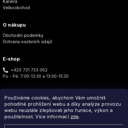
Dárkové
Kariéra
Provence
sady
Velkoobchod
La
Božská
v
Purple
Mandlový
Ronde
oliva
L'Erbolario
celofánu
Rose
květ
de
-
O nákupu
&
Fleurs
Olivový
moringa
Marseillská
Sweet
Leone
dotek
Obchodní podmínky
mýdla
Poppy
1857
přírody
Lover
Ochrana osobních údajů
a
Tuhá
luxusu
mýdla
Péče
Sun
Le
Sweet
o
Creams
Petit
E-shop
sixteen
tělo
Olivier
Pomerančový
Sprchové
květ
+420 731 733 062
krémy
Verbena
-
J.S
a
Po - Pá: 7:00-12:30 a 13:00-15:30
Les
Svěží
Magnetic
gely
Petits
květinová
White
Plaisirs
sladkost
Iris
Rocky
Tekutá
Používáme cookies, abychom Vám umožnili
Spojte se s námi
Man
mýdla
LOVEA
pohodlné prohlížení webu a díky analýze provozu
Levandule
webu neustále zlepšovali jeho funkce, výkon a
Claude
Sexy
Deodoranty
použitelnost. Více informací
zde
.
Monet
MR.
Tajemství
Boy
jasmínu