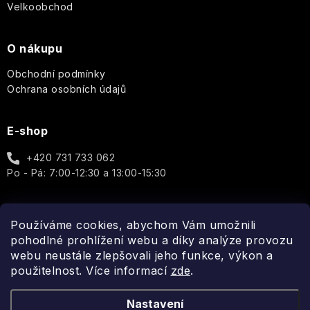
Sexy
Velkoobchod
Deodoranty
Monet
MR.
Tajemství
Boy
jasmínu
Tělové
Toaletní
Once
O nákupu
Tělové
mlhy
a
Upon
Dárkové
mlhy
parfémované
a
Obchodní podmínky
sady
a
vody
Fragrance
Ochrana osobních údajů
Vlasová
spreje
PÉČE
péče
O
Bytové
PLEŤ
Paris
Dárkové
E-shop
vůně
Bleu
Aleppo
sady
mýdla
PÉČE
+420 731 733 062
Péče
O
Percy
Po - Pá: 7:00-12:30 a 13:00-15:30
Ostatní
o
TĚLO
Nobleman
Ostatní
tělo
Hydratace
Pernici
Používáme cookies, abychom Vám umožnili
Vánoce
Spojte se s námi
pohodlné prohlížení webu a díky analýze provozu
Vrásky
Plantes
webu neustále zlepšovali jeho funkce, výkon a
et
použitelnost. Více informací
zde
.
Icons
Parfums
Rozjasnění
de
Nastavení
Provence