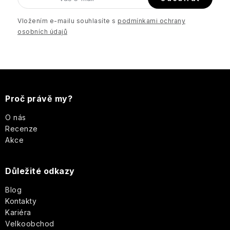
í
p
Vložením e-mailu souhlasíte s
podmínkami ochrany
r
osobních údajů
v
k
y
Z
v
á
ý
Proč právě my?
p
p
O nás
i
Recenze
s
a
Akce
u
t
Důležité odkazy
í
Blog
Kontakty
Kariéra
Velkoobchod