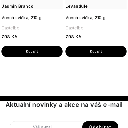
Jasmin Branco
Levandule
Vonná svíčka, 210 g
Vonná svíčka, 210 g
Castelbel
Castelbel
798 Kč
798 Kč
O
v
l
á
Aktuální novinky a akce na váš e-mail
d
a
c
Odebírat