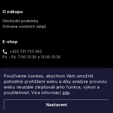
Luxury
Pro
O nákupu
muže
Pomp
Cosmos
&
Obchodní podmínky
Co.
Pro
Ochrana osobních údajů
Basic
ženy
Au
Lait
Q+A
Well-
E-shop
Unisex
being
Thistle
Elegance
Real
+420 731 733 062
&
-
Shaving
Doplňky
Po - Pá: 7:00-12:30 a 13:00-15:30
Black
Porcelain
Dotek
Co.
Pepper
luxusu
v
Cheerful
Reluz
každé
Sea
Používáme cookies, abychom Vám umožnili
kapce
Spojte se s námi
Kelp
pohodlné prohlížení webu a díky analýze provozu
Garden
ROOT
Aromas
webu neustále zlepšovali jeho funkce, výkon a
PERFECT
Artesanales
Golden
použitelnost. Více informací
Wild
zde
.
de
girl
Aromatic
Heather
Elements
Antigua
-
Candle
ROURA
Každá
Nastavení
kapka
Oakmoss
Modern
Tropical