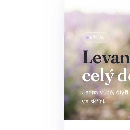
RITUÁL
Levan
celý 
Jedna vůně, čtyři
ve skříni.