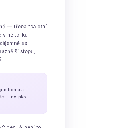
mě — třeba toaletní
e v několika
vzájemně se
raznější stopu,
.
 jen forma a
ete — ne jako
lý den. A není to