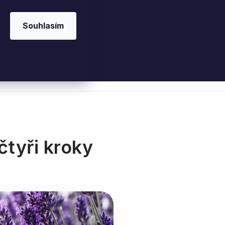
Souhlasím
 kosmetika
Interiérové vůně
Parfémy
Ple
čtyři kroky