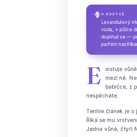
🪻
V KOSTCE
Levandulový rit
voda, v půlce 
doplňují se — p
parfém nastřík
E
xistuje vůn
mezi ně. Nen
babičce, z 
nespěcháte.
Tenhle článek je o
Říká se mu vrstve
Jedna vůně, čtyři 