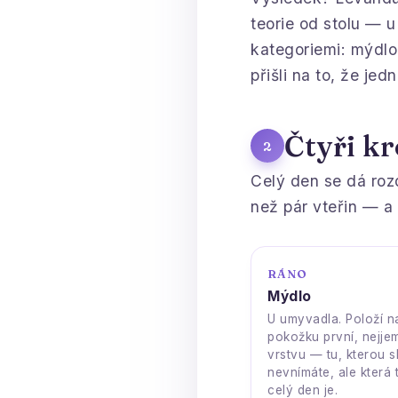
teorie od stolu — u
kategoriemi: mýdlo
přišli na to, že je
Čtyři k
2
Celý den se dá roz
než pár vteřin — a 
RÁNO
Mýdlo
U umyvadla. Položí n
pokožku první, nejjem
vrstvu — tu, kterou 
nevnímáte, ale která 
celý den je.