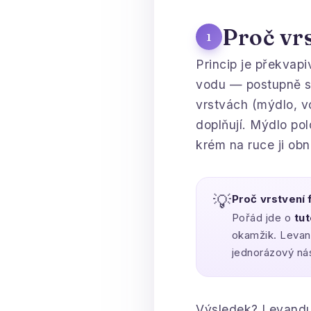
Proč vrs
1
Princip je překvapi
vodu — postupně se
vrstvách (mýdlo, vo
doplňují. Mýdlo pol
krém na ruce ji obn
💡
Proč vrstvení 
Pořád jde o
tu
okamžik. Levand
jednorázový nás
Výsledek? Levandul