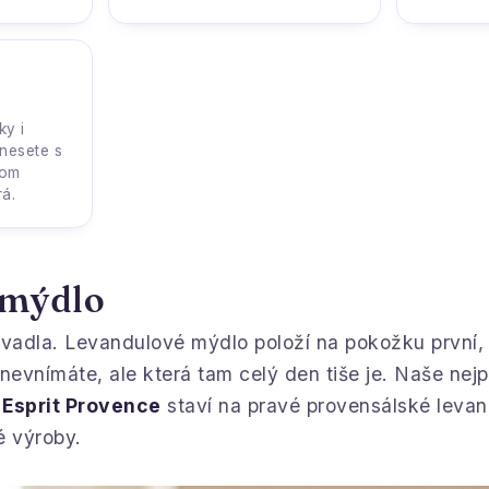
ky i
 nesete s
tom
rá.
 mýdlo
adla. Levandulové mýdlo položí na pokožku první, 
nevnímáte, ale která tam celý den tiše je. Naše nej
o
Esprit Provence
staví na pravé provensálské levand
é výroby.