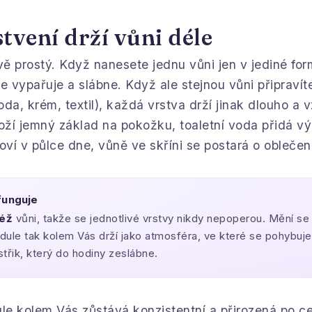
tvení drží vůni déle
vě prostý. Když nanesete jednu vůni jen v jediné for
 vypařuje a slábne. Když ale stejnou vůni připravít
da, krém, textil), každá vrstva drží jinak dlouho a 
oží jemný základ na pokožku, toaletní voda přidá vý
oví v půlce dne, vůně ve skříni se postará o oblečení
funguje
též
vůni, takže se jednotlivé vrstvy nikdy nepoperou. Mění se
ule tak kolem Vás drží jako atmosféra, ve které se pohybuj
třik, který do hodiny zeslábne.
e kolem Vás zůstává konzistentní a přirozená po ce