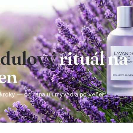
dulový
rituál na
den
 kroky — od rána u umyvadla po večer