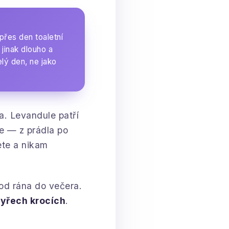
přes den toaletní
 jinak dlouho a
lý den, ne jako
a. Levandule patří
te — z prádla po
ete a nikam
 od rána do večera.
tyřech krocích
.