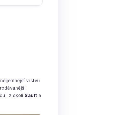
nejjemnější vrstvu
prodávanější
uli z okolí
Sault
a