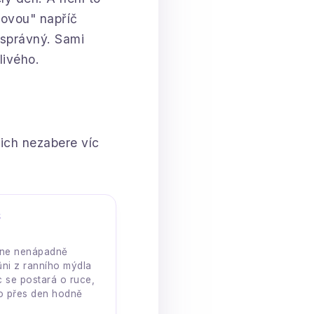
lovou" napříč
 správný. Sami
livého.
ich nezabere víc
E
dne nenápadně
ni z ranního mýdla
 se postará o ruce,
ho přes den hodně