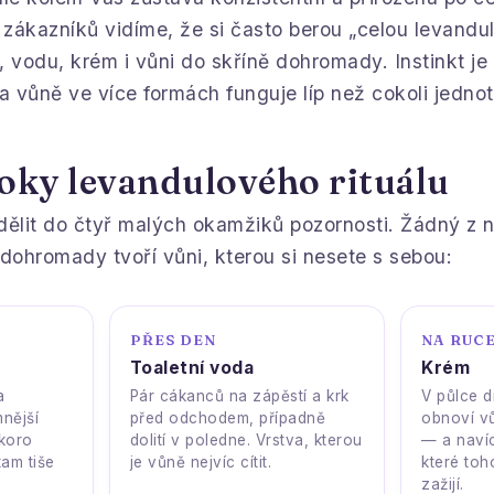
 zákazníků vidíme, že si často berou „celou levandu
, vodu, krém i vůni do skříně dohromady. Instinkt je
dna vůně ve více formách funguje líp než cokoli jednot
roky levandulového rituálu
dělit do čtyř malých okamžiků pozornosti. Žádný z n
dohromady tvoří vůni, kterou si nesete s sebou:
PŘES DEN
NA RUC
Toaletní voda
Krém
a
Pár cákanců na zápěstí a krk
V půlce 
nější
před odchodem, případně
obnoví vů
skoro
dolití v poledne. Vrstva, kterou
— a navíc
tam tiše
je vůně nejvíc cítit.
které to
zažijí.