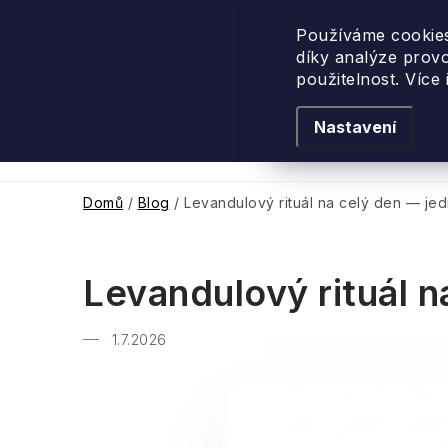
Přejít
na
Používáme cookies
díky analýze prov
obsah
použitelnost. Více
Nastavení
Levandulové léto
Podle vůně
Novi
Domů
/
Blog
/
Levandulový rituál na celý den — jed
Levandulový rituál n
1.7.2026