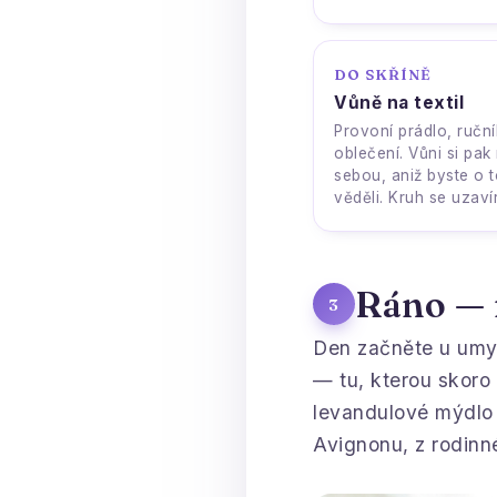
DO SKŘÍNĚ
Vůně na textil
Provoní prádlo, ruční
oblečení. Vůni si pak
sebou, aniž byste o 
věděli. Kruh se uzaví
Ráno —
3
Den začněte u umyv
— tu, kterou skoro 
levandulové mýdl
Avignonu, z rodinn