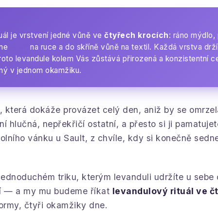
uál je vrstvení jedné vůně ve
čtyřech krocích
: ráno mýdlo, 
dne
krém
na ruce a do skříně vůně na textil. Každá vrstva drží
roto levandule kolem Vás zůstává přirozená a konzistentní ce
aný v jednom okamžiku.
ě, která dokáže provázet celý den, aniž by se omrzel
í hlučná, nepřekřičí ostatní, a přesto si ji pamatuje
polního vánku u Sault, z chvíle, kdy si konečně sedn
 jednoduchém triku, kterým levanduli udržíte u sebe
ní — a my mu budeme říkat
levandulový rituál ve č
formy, čtyři okamžiky dne.