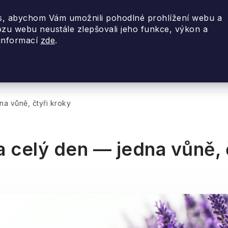
, abychom Vám umožnili pohodlné prohlížení webu a
ozu webu neustále zlepšovali jeho funkce, výkon a
 informací
zde
.
nky 2026
Akce
Designové dárky
Cestovní
na vůně, čtyři kroky
a celý den — jedna vůně, 